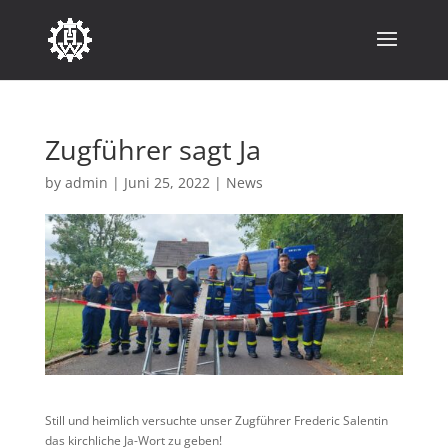
Zugführer sagt Ja
by
admin
|
Juni 25, 2022
|
News
Still und heimlich versuchte unser Zugführer Frederic Salentin
das kirchliche Ja-Wort zu geben!