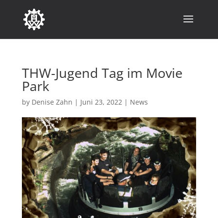
THW-Jugend Tag im Movie
Park
by
Denise Zahn
|
Juni 23, 2022
|
News