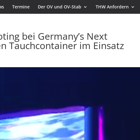
ws
Termine
Der OV und OV-Stab
THW Anfordern
oting bei Germany’s Next
 Tauchcontainer im Einsatz