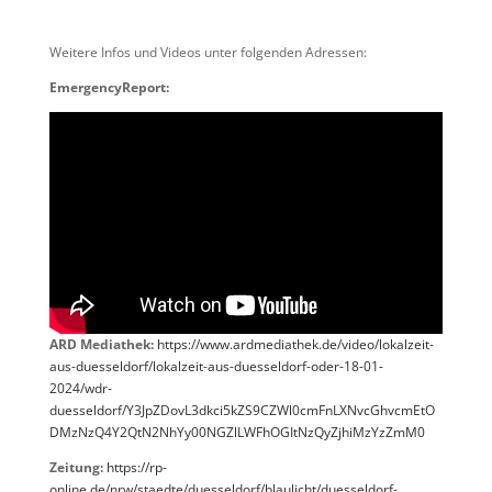
Weitere Infos und Videos unter folgenden Adressen:
EmergencyReport:
ARD Mediathek:
https://www.ardmediathek.de/video/lokalzeit-
aus-duesseldorf/lokalzeit-aus-duesseldorf-oder-18-01-
2024/wdr-
duesseldorf/Y3JpZDovL3dkci5kZS9CZWl0cmFnLXNvcGhvcmEtO
DMzNzQ4Y2QtN2NhYy00NGZlLWFhOGItNzQyZjhiMzYzZmM0
Zeitung:
https://rp-
online.de/nrw/staedte/duesseldorf/blaulicht/duesseldorf-